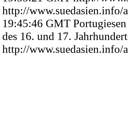
http://www.suedasien.info/
19:45:46 GMT
Portugiesen
des 16. und 17. Jahrhundert
http://www.suedasien.info/a