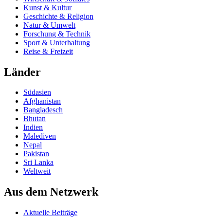
Kunst & Kultur
Geschichte & Religion
Natur & Umwelt
Forschung & Technik
Sport & Unterhaltung
Reise & Freizeit
Länder
Südasien
Afghanistan
Bangladesch
Bhutan
Indien
Malediven
Nepal
Pakistan
Sri Lanka
Weltweit
Aus dem Netzwerk
Aktuelle Beiträge