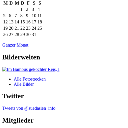
M
D
M
D
F
S
S
1
2
3
4
5
6
7
8
9
10
11
12
13
14
15
16
17
18
19
20
21
22
23
24
25
26
27
28
29
30
31
Ganzer Monat
Bilderwelten
Alle Fotostrecken
Alle Bilder
Twitter
Tweets von @suedasien_info
Mitglieder