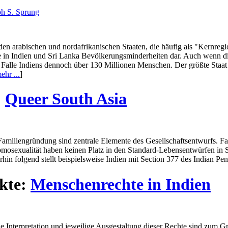
ph S. Sprung
den arabischen und nordafrikanischen Staaten, die häufig als "Kernregi
e in Indien und Sri Lanka Bevölkerungsminderheiten dar. Auch wenn di
 Falle Indiens dennoch über 130 Millionen Menschen. Der größte Staat
ehr ...
]
:
Queer South Asia
 Familiengründung sind zentrale Elemente des Gesellschaftsentwurfs. 
omosexualität haben keinen Platz in den Standard-Lebensentwürfen in 
n folgend stellt beispielsweise Indien mit Section 377 des Indian Pen
kte:
Menschenrechte in Indien
nterpretation und jeweilige Ausgestaltung dieser Rechte sind zum Groß