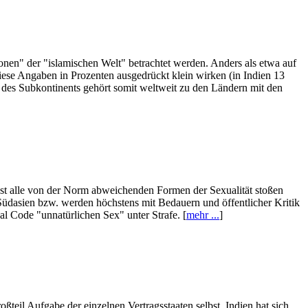
onen" der "islamischen Welt" betrachtet werden. Anders als etwa auf
ese Angaben in Prozenten ausgedrückt klein wirken (in Indien 13
 des Subkontinents gehört somit weltweit zu den Ländern mit den
Fast alle von der Norm abweichenden Formen der Sexualität stoßen
Südasien bzw. werden höchstens mit Bedauern und öffentlicher Kritik
al Code "unnatürlichen Sex" unter Strafe. [
mehr ...
]
teil Aufgabe der einzelnen Vertragsstaaten selbst. Indien hat sich