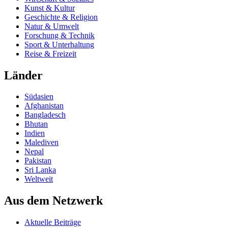
Kunst & Kultur
Geschichte & Religion
Natur & Umwelt
Forschung & Technik
Sport & Unterhaltung
Reise & Freizeit
Länder
Südasien
Afghanistan
Bangladesch
Bhutan
Indien
Malediven
Nepal
Pakistan
Sri Lanka
Weltweit
Aus dem Netzwerk
Aktuelle Beiträge