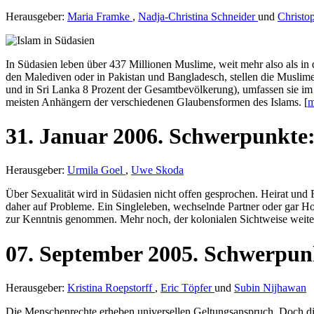
Herausgeber:
Maria Framke
,
Nadja-Christina Schneider
und
Christo
In Südasien leben über 437 Millionen Muslime, weit mehr also als in 
den Malediven oder in Pakistan und Bangladesch, stellen die Muslim
und in Sri Lanka 8 Prozent der Gesamtbevölkerung), umfassen sie im
meisten Anhängern der verschiedenen Glaubensformen des Islams. [
m
31.
Januar
2006.
Schwerpunkte
Herausgeber:
Urmila Goel
,
Uwe Skoda
Über Sexualität wird in Südasien nicht offen gesprochen. Heirat und
daher auf Probleme. Ein Singleleben, wechselnde Partner oder gar H
zur Kenntnis genommen. Mehr noch, der kolonialen Sichtweise weiterhi
07.
September
2005.
Schwerpun
Herausgeber:
Kristina Roepstorff
,
Eric Töpfer
und
Subin Nijhawan
Die Menschenrechte erheben universellen Geltungsanspruch. Doch die I