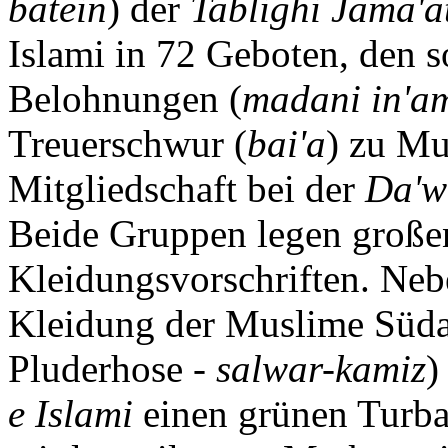
batein
) der
Tablighi Jama'a
Islami in 72 Geboten, den 
Belohnungen (
madani in'a
Treuerschwur (
bai'a
) zu Mu
Mitgliedschaft bei der
Da'w
Beide Gruppen legen großen
Kleidungsvorschriften. Nebe
Kleidung der Muslime Süda
Pluderhose -
salwar-kamiz
)
e Islami
einen grünen Turba