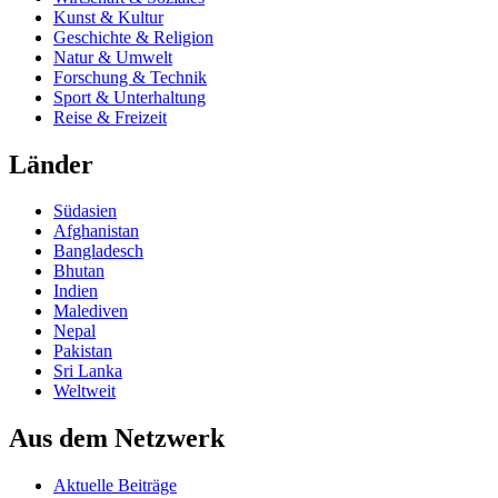
Kunst & Kultur
Geschichte & Religion
Natur & Umwelt
Forschung & Technik
Sport & Unterhaltung
Reise & Freizeit
Länder
Südasien
Afghanistan
Bangladesch
Bhutan
Indien
Malediven
Nepal
Pakistan
Sri Lanka
Weltweit
Aus dem Netzwerk
Aktuelle Beiträge