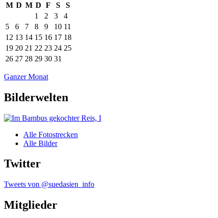
M
D
M
D
F
S
S
1
2
3
4
5
6
7
8
9
10
11
12
13
14
15
16
17
18
19
20
21
22
23
24
25
26
27
28
29
30
31
Ganzer Monat
Bilderwelten
Alle Fotostrecken
Alle Bilder
Twitter
Tweets von @suedasien_info
Mitglieder