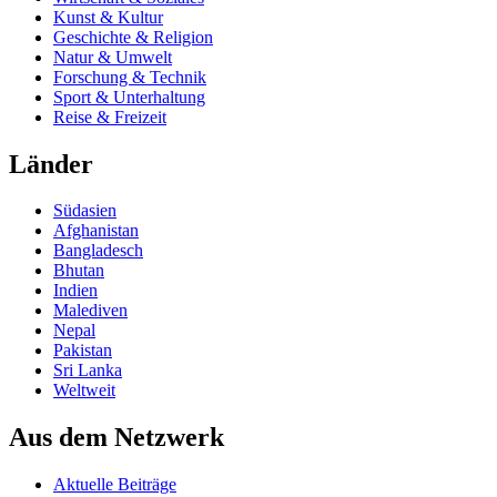
Kunst & Kultur
Geschichte & Religion
Natur & Umwelt
Forschung & Technik
Sport & Unterhaltung
Reise & Freizeit
Länder
Südasien
Afghanistan
Bangladesch
Bhutan
Indien
Malediven
Nepal
Pakistan
Sri Lanka
Weltweit
Aus dem Netzwerk
Aktuelle Beiträge