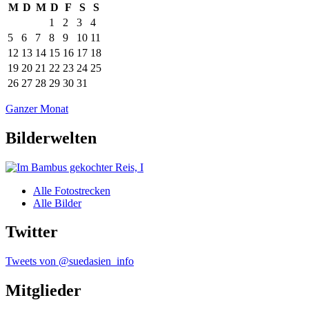
M
D
M
D
F
S
S
1
2
3
4
5
6
7
8
9
10
11
12
13
14
15
16
17
18
19
20
21
22
23
24
25
26
27
28
29
30
31
Ganzer Monat
Bilderwelten
Alle Fotostrecken
Alle Bilder
Twitter
Tweets von @suedasien_info
Mitglieder