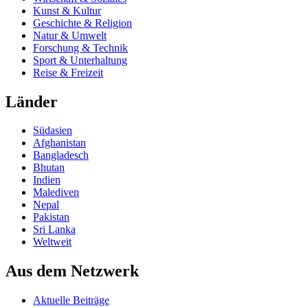
Kunst & Kultur
Geschichte & Religion
Natur & Umwelt
Forschung & Technik
Sport & Unterhaltung
Reise & Freizeit
Länder
Südasien
Afghanistan
Bangladesch
Bhutan
Indien
Malediven
Nepal
Pakistan
Sri Lanka
Weltweit
Aus dem Netzwerk
Aktuelle Beiträge