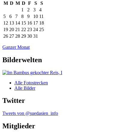
M
D
M
D
F
S
S
1
2
3
4
5
6
7
8
9
10
11
12
13
14
15
16
17
18
19
20
21
22
23
24
25
26
27
28
29
30
31
Ganzer Monat
Bilderwelten
Alle Fotostrecken
Alle Bilder
Twitter
Tweets von @suedasien_info
Mitglieder