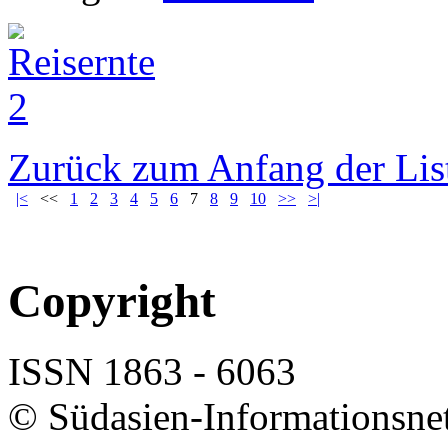
Zurück zum Anfang der Lis
|<
<<
1
2
3
4
5
6
7
8
9
10
>>
>|
Copyright
ISSN 1863 - 6063
© Südasien-Informationsne