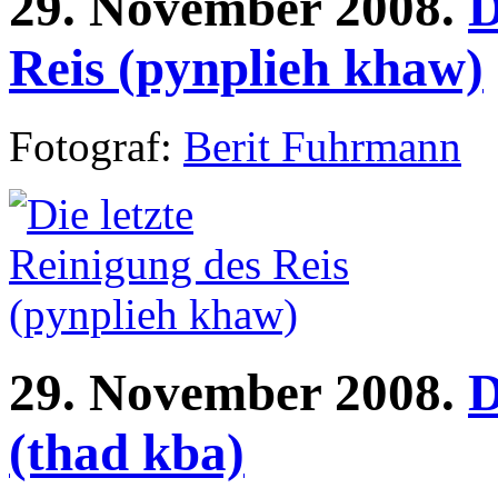
29.
November
2008.
D
Reis (pynplieh khaw)
Fotograf:
Berit Fuhrmann
29.
November
2008.
D
(thad kba)