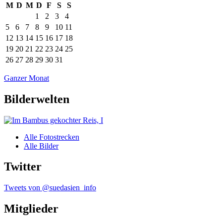
M
D
M
D
F
S
S
1
2
3
4
5
6
7
8
9
10
11
12
13
14
15
16
17
18
19
20
21
22
23
24
25
26
27
28
29
30
31
Ganzer Monat
Bilderwelten
Alle Fotostrecken
Alle Bilder
Twitter
Tweets von @suedasien_info
Mitglieder