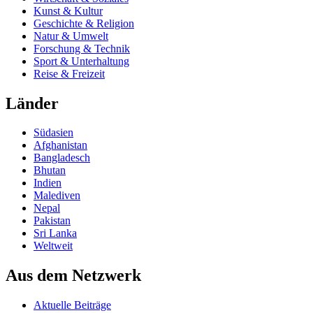
Kunst & Kultur
Geschichte & Religion
Natur & Umwelt
Forschung & Technik
Sport & Unterhaltung
Reise & Freizeit
Länder
Südasien
Afghanistan
Bangladesch
Bhutan
Indien
Malediven
Nepal
Pakistan
Sri Lanka
Weltweit
Aus dem Netzwerk
Aktuelle Beiträge