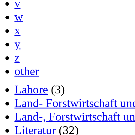
v
w
x
y
z
other
Lahore
(3)
Land- Forstwirtschaft un
Land-, Forstwirtschaft un
Literatur
(32)