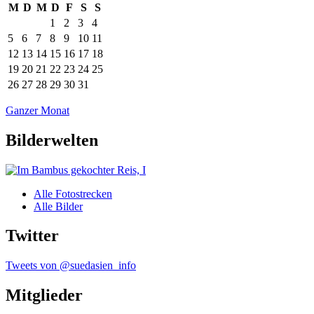
M
D
M
D
F
S
S
1
2
3
4
5
6
7
8
9
10
11
12
13
14
15
16
17
18
19
20
21
22
23
24
25
26
27
28
29
30
31
Ganzer Monat
Bilderwelten
Alle Fotostrecken
Alle Bilder
Twitter
Tweets von @suedasien_info
Mitglieder