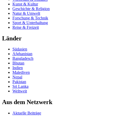
Kunst & Kultur
Geschichte & Religion
Natur & Umwelt
Forschung & Technik
Sport & Unterhaltung
Reise & Freizeit
Länder
Südasien
Afghanistan
Bangladesch
Bhutan
Indien
Malediven
Nepal
Pakistan
Sri Lanka
Weltweit
Aus dem Netzwerk
Aktuelle Beiträge