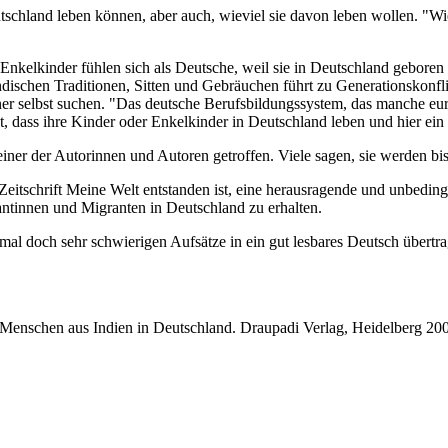
utschland leben können, aber auch, wieviel sie davon leben wollen. "W
 Enkelkinder fühlen sich als Deutsche, weil sie in Deutschland geboren
ndischen Traditionen, Sitten und Gebräuchen führt zu Generationskonfl
tner selbst suchen. "Das deutsche Berufsbildungssystem, das manche eu
t, dass ihre Kinder oder Enkelkinder in Deutschland leben und hier ei
ner der Autorinnen und Autoren getroffen. Viele sagen, sie werden bis 
eitschrift Meine Welt entstanden ist, eine herausragende und unbeding
rantinnen und Migranten in Deutschland zu erhalten.
hmal doch sehr schwierigen Aufsätze in ein gut lesbares Deutsch übert
 Menschen aus Indien in Deutschland. Draupadi Verlag, Heidelberg 20