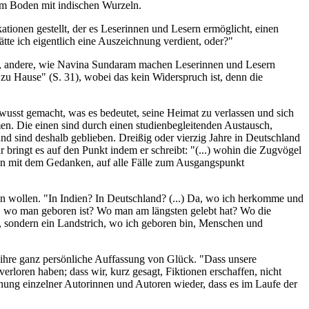
m Boden mit indischen Wurzeln.
tionen gestellt, der es Leserinnen und Lesern ermöglicht, einen
tte ich eigentlich eine Auszeichnung verdient, oder?"
auf, andere, wie Navina Sundaram machen Leserinnen und Lesern
 zu Hause" (S. 31), wobei das kein Widerspruch ist, denn die
usst gemacht, was es bedeutet, seine Heimat zu verlassen und sich
en. Die einen sind durch einen studienbegleitenden Austausch,
nd sind deshalb geblieben. Dreißig oder vierzig Jahre in Deutschland
r bringt es auf den Punkt indem er schreibt: "(...) wohin die Zugvögel
ten mit dem Gedanken, auf alle Fälle zum Ausgangspunkt
gen wollen. "In Indien? In Deutschland? (...) Da, wo ich herkomme und
rt, wo man geboren ist? Wo man am längsten gelebt hat? Wo die
ien, sondern ein Landstrich, wo ich geboren bin, Menschen und
 ihre ganz persönliche Auffassung von Glück. "Dass unsere
loren haben; dass wir, kurz gesagt, Fiktionen erschaffen, nicht
einung einzelner Autorinnen und Autoren wieder, dass es im Laufe der