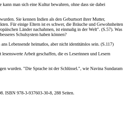
ie kann man sich eine Kultur bewahren, ohne dass sie dabei
 wurden. Sie kennen Indien als den Geburtsort ihrer Mutter,
ikten. Für einige Eltern ist es schwer, die Bräuche und Gewohnheiten
ropäischen Länder nachahmen, ist einmalig in der Welt". (S.57). Was
n besseres Schulsystem haben können?
ans Lebensende heimatlos, aber nicht identitätslos sein. (S.117)
t lesenswerte Arbeit geschaffen, die es Leserinnen und Lesern
ragen wurden. "Die Sprache ist der Schlüssel.", wie Navina Sundaram
08. ISBN 978-3-937603-30-8, 288 Seiten.