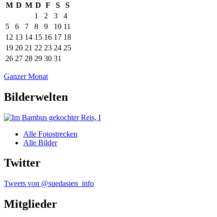
M
D
M
D
F
S
S
1
2
3
4
5
6
7
8
9
10
11
12
13
14
15
16
17
18
19
20
21
22
23
24
25
26
27
28
29
30
31
Ganzer Monat
Bilderwelten
Alle Fotostrecken
Alle Bilder
Twitter
Tweets von @suedasien_info
Mitglieder