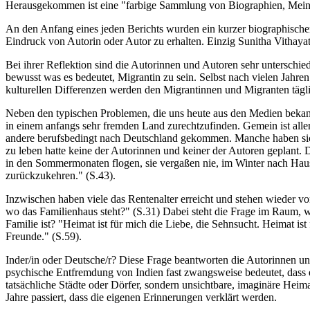
Herausgekommen ist eine "farbige Sammlung von Biographien, Meinu
An den Anfang eines jeden Berichts wurden ein kurzer biographischer 
Eindruck von Autorin oder Autor zu erhalten. Einzig Sunitha Vithayat
Bei ihrer Reflektion sind die Autorinnen und Autoren sehr unterschi
bewusst was es bedeutet, Migrantin zu sein. Selbst nach vielen Jahre
kulturellen Differenzen werden den Migrantinnen und Migranten tägl
Neben den typischen Problemen, die uns heute aus den Medien bekann
in einem anfangs sehr fremden Land zurechtzufinden. Gemein ist alle
andere berufsbedingt nach Deutschland gekommen. Manche haben sich v
zu leben hatte keine der Autorinnen und keiner der Autoren geplant. Da
in den Sommermonaten flogen, sie vergaßen nie, im Winter nach Haus
zurückzukehren." (S.43).
Inzwischen haben viele das Rentenalter erreicht und stehen wieder vo
wo das Familienhaus steht?" (S.31) Dabei steht die Frage im Raum, w
Familie ist? "Heimat ist für mich die Liebe, die Sehnsucht. Heimat is
Freunde." (S.59).
Inder/in oder Deutsche/r? Diese Frage beantworten die Autorinnen un
psychische Entfremdung von Indien fast zwangsweise bedeutet, dass e
tatsächliche Städte oder Dörfer, sondern unsichtbare, imaginäre Heim
Jahre passiert, dass die eigenen Erinnerungen verklärt werden.