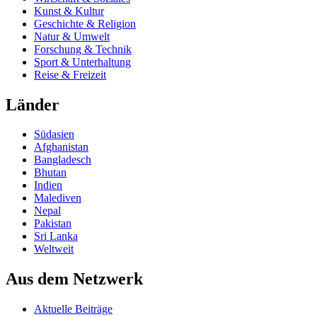
Kunst & Kultur
Geschichte & Religion
Natur & Umwelt
Forschung & Technik
Sport & Unterhaltung
Reise & Freizeit
Länder
Südasien
Afghanistan
Bangladesch
Bhutan
Indien
Malediven
Nepal
Pakistan
Sri Lanka
Weltweit
Aus dem Netzwerk
Aktuelle Beiträge