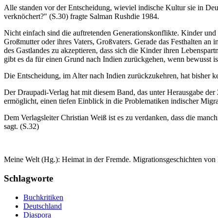
Alle standen vor der Entscheidung, wieviel indische Kultur sie in De
verknöchert?" (S.30) fragte Salman Rushdie 1984.
Nicht einfach sind die auftretenden Generationskonflikte. Kinder und
Großmutter oder ihres Vaters, Großvaters. Gerade das Festhalten an i
des Gastlandes zu akzeptieren, dass sich die Kinder ihren Lebenspar
gibt es da für einen Grund nach Indien zurückgehen, wenn bewusst is
Die Entscheidung, im Alter nach Indien zurückzukehren, hat bisher kei
Der Draupadi-Verlag hat mit diesem Band, das unter Herausgabe der Z
ermöglicht, einen tiefen Einblick in die Problematiken indischer Mig
Dem Verlagsleiter Christian Weiß ist es zu verdanken, dass die manc
sagt. (S.32)
Meine Welt (Hg.): Heimat in der Fremde. Migrationsgeschichten von
Schlagworte
Buchkritiken
Deutschland
Diaspora