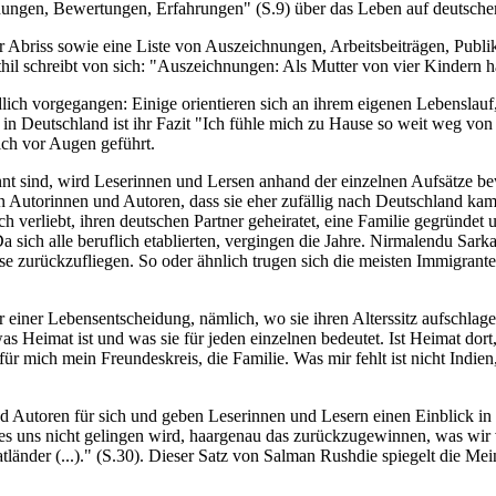
ngen, Bewertungen, Erfahrungen" (S.9) über das Leben auf deutsche
Abriss sowie eine Liste von Auszeichnungen, Arbeitsbeiträgen, Publika
hil schreibt von sich: "Auszeichnungen: Als Mutter von vier Kindern hä
edlich vorgegangen: Einige orientieren sich an ihrem eigenen Lebensl
n in Deutschland ist ihr Fazit "Ich fühle mich zu Hause so weit weg von
ich vor Augen geführt.
t sind, wird Leserinnen und Lersen anhand der einzelnen Aufsätze bew
n Autorinnen und Autoren, dass sie eher zufällig nach Deutschland kam
erliebt, ihren deutschen Partner geheiratet, eine Familie gegründet u
 sich alle beruflich etablierten, vergingen die Jahre. Nirmalendu Sarka
e zurückzufliegen. So oder ähnlich trugen sich die meisten Immigran
r einer Lebensentscheidung, nämlich, wo sie ihren Alterssitz aufschla
as Heimat ist und was sie für jeden einzelnen bedeutet. Ist Heimat do
t für mich mein Freundeskreis, die Familie. Was mir fehlt ist nicht Ind
d Autoren für sich und geben Leserinnen und Lesern einen Einblick in
s uns nicht gelingen wird, haargenau das zurückzugewinnen, was wir ver
atländer (...)." (S.30). Dieser Satz von Salman Rushdie spiegelt die M