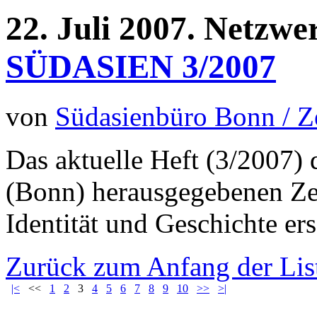
22.
Juli
2007.
Netzwe
SÜDASIEN 3/2007
von
Südasienbüro Bonn / 
Das aktuelle Heft (3/2007)
(Bonn) herausgegebenen Z
Identität und Geschichte ers
Zurück zum Anfang der Lis
|<
<<
1
2
3
4
5
6
7
8
9
10
>>
>|