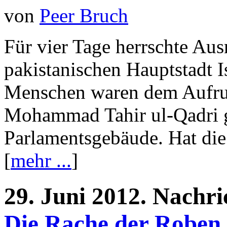
von
Peer Bruch
Für vier Tage herrschte Au
pakistanischen Hauptstadt 
Menschen waren dem Aufruf
Mohammad Tahir ul-Qadri g
Parlamentsgebäude. Hat die
[
mehr ...
]
29.
Juni
2012.
Nachri
Die Rache der Roben