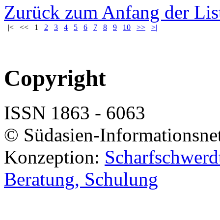
Zurück zum Anfang der Lis
|<
<<
1
2
3
4
5
6
7
8
9
10
>>
>|
Copyright
ISSN 1863 - 6063
© Südasien-Informationsne
Konzeption:
Scharfschwerdt
Beratung, Schulung