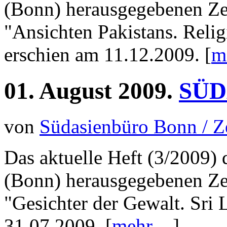
(Bonn) herausgegebenen Z
"Ansichten Pakistans. Relig
erschien am 11.12.2009. [
me
01.
August
2009.
SÜD
von
Südasienbüro Bonn / 
Das aktuelle Heft (3/2009)
(Bonn) herausgegebenen Z
"Gesichter der Gewalt. Sri
31.07.2009. [
mehr ...
]