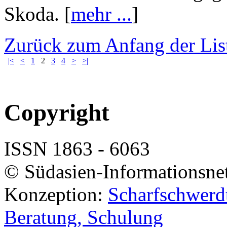
Skoda. [
mehr ...
]
Zurück zum Anfang der Lis
|<
<
1
2
3
4
>
>|
Copyright
ISSN 1863 - 6063
© Südasien-Informationsne
Konzeption:
Scharfschwerdt
Beratung, Schulung