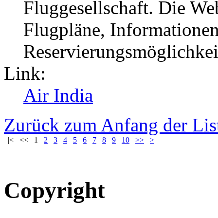
Fluggesellschaft. Die Web
Flugpläne, Informationen 
Reservierungsmöglichkeit
Link:
Air India
Zurück zum Anfang der Lis
|<
<<
1
2
3
4
5
6
7
8
9
10
>>
>|
Copyright