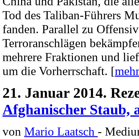
China und Pakistan, die all
Tod des Taliban-Führers Mu
fanden. Parallel zu Offensi
Terroranschlägen bekämpfen
mehrere Fraktionen und lief
um die Vorherrschaft. [
mehr 
21.
Januar
2014.
Rez
Afghanischer Staub, 
von
Mario Laatsch
- Medi