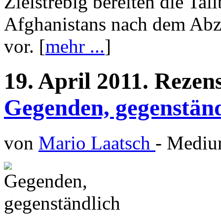
Zielstrebig bereiten die Tal
Afghanistans nach dem Abz
vor. [
mehr ...
]
19.
April
2011.
Rezen
Gegenden, gegenständ
von
Mario Laatsch
- Medi