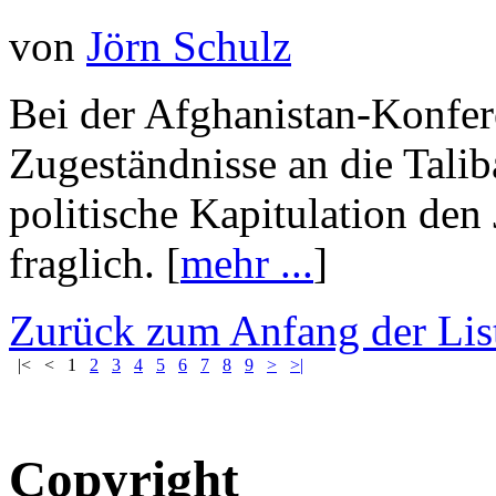
von
Jörn Schulz
Bei der Afghanistan-Konfe
Zugeständnisse an die Tali­
politische Kapitulation den 
fraglich. [
mehr ...
]
Zurück zum Anfang der Lis
|<
<
1
2
3
4
5
6
7
8
9
>
>|
Copyright