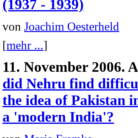
(1937 - 1939)
von
Joachim Oesterheld
[
mehr ...
]
11.
November
2006.
A
did Nehru find difficu
the idea of Pakistan i
a 'modern India'?