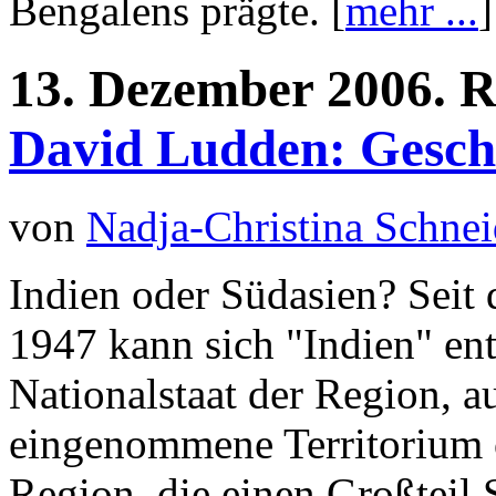
Bengalens prägte. [
mehr ...
]
13.
Dezember
2006.
R
David Ludden: Geschi
von
Nadja-Christina Schne
Indien oder Südasien? Seit 
1947 kann sich "Indien" en
Nationalstaat der Region, a
eingenommene Territorium o
Region, die einen Großteil 