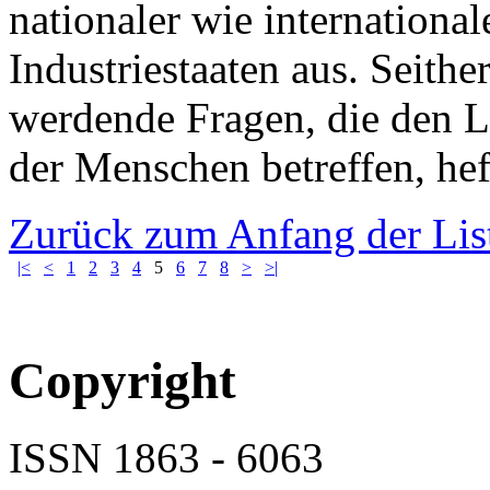
nationaler wie internationa
Industriestaaten aus. Seith
werdende Fragen, die den 
der Menschen betreffen, heft
Zurück zum Anfang der Lis
|<
<
1
2
3
4
5
6
7
8
>
>|
Copyright
ISSN 1863 - 6063